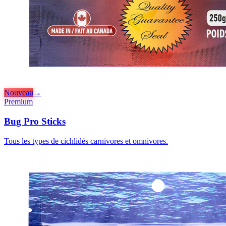
Nouveau
→
Premium
Bug Pro Sticks
Tous les types de cichlidés carnivores et omnivores.