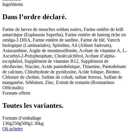
Ingrédients
Dans l’ordre déclaré.
Farine de larves de mouches soldats noires, Farine entière de krill
antarctique (Euphausia Superba), Farine entière de hareng riche en
oméga-3 DHA, Farine entière de sardine, Farine de blé, Varech
biologique (Laminariales), Spiruline, Ail (Allium Sativum),
Astaxanthine, Argile de montmorillonite, Acétate de vitamine A, L-
Ascorbyl-2-Polyphosphate, Cholécalciférol, Acétate d’alpha-
tocophérol, Supplément de vitamine B12, Supplément de
riboflavine, Niacine, Acide pantothénique, Thiamine, Pantothénate
de calcium, Chlorhydrate de pyridoxine, Acide folique, Biotine,
Chlorure de choline, Sulfate de cobalt, sulfate ferreux, Sulfate de
manganèse, Sélénium, Zinc, Extrait de romarin (Rosmarinus
Officinalis)
Formats offerts
Toutes les variantes.
Formats d’emballage
130g
250g
500g
1.36kg
Où acheter