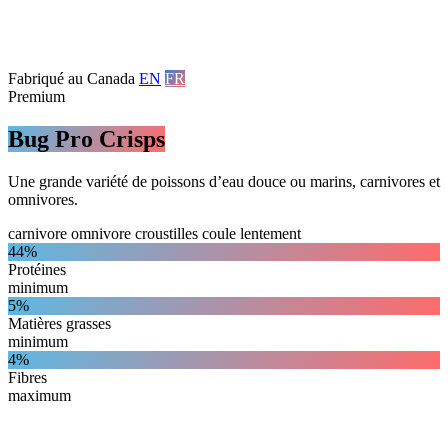
Fabriqué au Canada
EN
FR
Premium
Bug Pro Crisps
Une grande variété de poissons d’eau douce ou marins, carnivores et
omnivores.
carnivore
omnivore
croustilles
coule lentement
44%
Protéines
minimum
5%
Matières grasses
minimum
4%
Fibres
maximum